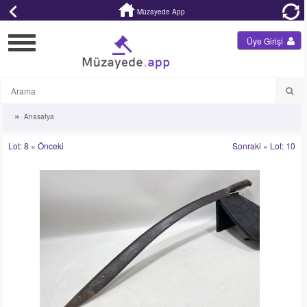
Müzayede App
Üye Girişi
Anasafya
Lot: 8 « Önceki
Sonraki » Lot: 10