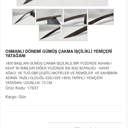
OSMANLI DÖNEMİ GÜMÜŞ ÇAKMA İŞÇİLİKLİ YENİÇERİ
YATAĞANI
1800 BAŞLARI GÜMÜŞ ÇAKMA İŞÇİLİKLE BİR YÜZÜNDE ASHAB-I
KEHF 'İN İSİMLERİ DİĞER YÜZÜNDE İSE KOÇ BOYNUZU - HAYAT
AĞACI VE TUĞ GİBİ ÇEŞİTLİ MOTİFLER VE REMİZLER VE SAHİBİNİN
ADININ YAZILI OLDUĞU 225(1225-1809) TARİHLİ YENİÇERİ
YATAĞANI. UZUNLUK: 73 CM
Ürün Kodu: 17637
Kargo: Gün