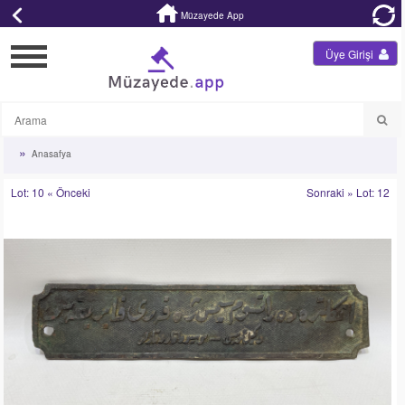
Müzayede App
Üye Girişi
Anasafya
Lot: 10 « Önceki
Sonraki » Lot: 12