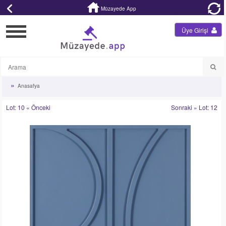
Müzayede App
Üye Girişi
Anasafya
Lot: 10 « Önceki
Sonraki » Lot: 12